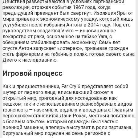
Действия развертываются в условиях партизанской
революции, отражая события 1967 года, когда
предыдущий президент был свергнут. Изоляция Яры от
мира привела к экономическому упадку, который лишь
усугубился после избрания Антона в 2014 году. Под его
руководством создается Viviro — инновационное
лекарство от рака, основанное на табаке Yara, с
обещанием стабилизировать экономику. Семь лет
спустя Антон запускает «лотерею», призывая граждан
стать фермерами на табачных полях, готовя своего сына
Диего к наследованию.
Игровой процесс
Как и предшественники, Far Cry 6 представляет собой
шутер от первого лица, вписывающий сюжет в
открытый мир, пригодный для исследования как
пешком, так и с использованием разнообразных видов
транспорта — наземных, водных и воздушных. Главным
персонажем становится Дани Рохас, местный повстанец
с боевым опытом, который однажды был частью
военной машины, а теперь выступает в роли партизана.
Виртуальный мир поделен на семь регионов с