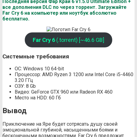
Последняя версия Фар Край 6 v1.5.0 Ultimate Edition +
все дополнения DLC по через торрент. Загружайте
Far Cry 6 на компьютер или ноутбук абсолютно
бесплатно.
Far Cry 6
(.torrent) [~46.6 GB]
Системные требования
ОС: Windows 10 64-bit
Процессор: AMD Ryzen 3 1200 или Intel Core i5-4460
3.20 ГГц
ОЗУ: 8 Gb
Видео: GeForce GTX 960 или Radeon RX 460
Место на HDD: 60 Гб
Вывод
Приключение на Яре будет сотрясать душу своей
эмоциональной глубиной, насыщенными боями и
бесконечными возможностями. Far Cry 6 предложит